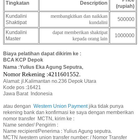
Tingkatan
Description
(rupiah)
Kundalini
membangkitkan dan naikkan
500000
Shaktipat
kundalini
Kundalini
dapat memberikan shaktipat
1000000
Master
kepada orang lain
Biaya pelatihan dapat dikirim ke :
BCA KCP Depok
Nama :Yulius Eka Agung Seputra,
Nomor Rekening :4211601552.
Alamat: jl.Kalimantan no.236 Depok Utara
Kode pos :16421
Jawa Barat Indonesia
atau dengan
Western Union Payment
jika tidak punya
rekening bank dan konfirmasi ke saya dengan memberikan
nomor transfer MCTN, kirim ke :
Name sender/ Pengirim :
Name recipient/Penerima : Yulius Agung seputra.
MCTN /western union transfer number: / Nomor Transfer