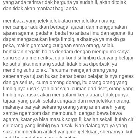
yang anda terima tidak berguna ya sudah !!, akan ditolak
dan tidak akan manfaat bagi anda.
membaca yang jelek jelek atau menjelekkan orang,
mencampur adukkan berbagai ajaran dan menggunakan
ajaran agama, padahal beda lho antara ilmu dan agama, itu
dapat mengacaukan kerja limbiq, akibatnya ya makin ga
peka, makin gampang curigaan sama orang, selalu
berfikiran negatif. balas dendam dengan menipu makanya
suhu selalu memeriksa dulu kondisi limbig dari yang belajar
ke suhu, jika memang sudah tidak bisa diperbaiki ya
mending suhu tolak. Percuma mengajari orang yang
sebenarnya tujuan bukan benar benar belajar, isinya ngetes
dan ga serius, cuma omong doang, itu orang orang yang
limbiq nya rusak. yah biar saja, cuman dari riset, orang yang
limbiq nya rusak akan mengalami kegalauan, tidak punya
tujuan yang pasti, selalu curigaan dan menjelekkan orang,
makanya banyak sekarang orang yang aneh aneh, yang
sampe ngembom dan membunuh dengan bawa bawa
agama, katanya bisa masuk sorga !!, kasian sekali, itulah ciri
ciri orang yang limbig nya rusak. Nah dalangnya ya yang
suka memberikan artikel yang menjelekkan, sbenarnya ikut
andil besar dalam merusak limbig.