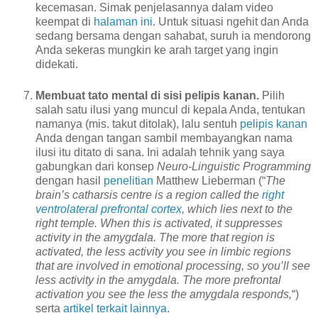
kecemasan. Simak penjelasannya dalam video
keempat di
halaman ini
. Untuk situasi ngehit dan Anda
sedang bersama dengan sahabat, suruh ia mendorong
Anda sekeras mungkin ke arah target yang ingin
didekati.
Membuat tato mental di sisi pelipis kanan.
Pilih
salah satu ilusi yang muncul di kepala Anda, tentukan
namanya (mis. takut ditolak), lalu sentuh
pelipis kanan
Anda dengan tangan sambil membayangkan nama
ilusi itu ditato di sana. Ini adalah tehnik yang saya
gabungkan dari konsep
Neuro-Linguistic Programming
dengan hasil
penelitian
Matthew Lieberman (“
The
brain’s catharsis centre is a region called the
right
ventrolateral prefrontal cortex
, which lies next to the
right temple. When this is activated, it suppresses
activity in the amygdala. The more that region is
activated, the less activity you see in limbic regions
that are involved in emotional processing, so you’ll see
less activity in the amygdala. The more prefrontal
activation you see the less the amygdala responds,
“)
serta
artikel terkait lainnya
.