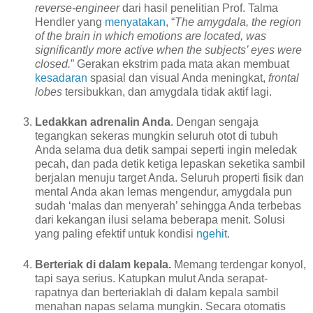
reverse-engineer
dari hasil penelitian Prof. Talma
Hendler yang
menyatakan
, “
The amygdala, the region
of the brain in which emotions are located, was
significantly more active when the subjects’ eyes were
closed.
” Gerakan ekstrim pada mata akan membuat
kesadaran
spasial dan visual Anda meningkat,
frontal
lobes
tersibukkan, dan amygdala tidak aktif lagi.
Ledakkan adrenalin Anda
. Dengan sengaja
tegangkan sekeras mungkin seluruh otot di tubuh
Anda selama dua detik sampai seperti ingin meledak
pecah, dan pada detik ketiga lepaskan seketika sambil
berjalan menuju target Anda. Seluruh properti fisik dan
mental Anda akan lemas mengendur, amygdala pun
sudah ‘malas dan menyerah’ sehingga Anda terbebas
dari kekangan ilusi selama beberapa menit. Solusi
yang paling efektif untuk kondisi
ngehit
.
Berteriak di dalam kepala.
Memang terdengar konyol,
tapi saya serius. Katupkan mulut Anda serapat-
rapatnya dan berteriaklah di dalam kepala sambil
menahan napas selama mungkin. Secara otomatis