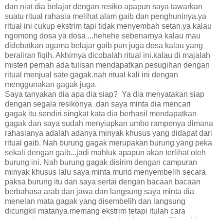
dan niat dia belajar dengan resiko apapun saya tawarkan
suatu ritual rahasia melihat alam gaib dan penghuninya.ya
ritual ini cukup ekstrim tapi tidak menyembah setan.ya kalau
ngomong dosa ya dosa ...hehehe sebenarnya kalau mau
didebatkan agama belajar gaib pun juga dosa kalau yang
beraliran fiqih. Akhirnya dicobalah ritual ini.kalau di majalah
misteri pernah ada tulisan mendapatkan pesugihan dengan
ritual menjual sate gagak.nah ritual kali ini dengan
menggunakan gagak juga.
Saya tanyakan dia apa dia siap? Ya dia menyatakan siap
dengan segala resikonya .dan saya minta dia mencari
gagak itu sendiri.singkat kata dia berhasil mendapatkan
gagak dan saya sudah menyiapkan umbo rampenya dimana
rahasianya adalah adanya minyak khusus yang didapat dari
ritual gaib. Nah burung gagak merupakan burung yang peka
sekali dengan gaib...jadi mahluk apapun akan terlihat oleh
burung ini. Nah burung gagak disirim dengan campuran
minyak khusus lalu saya minta murid menyembelih secara
paksa burung itu dan saya sertai dengan bacaan bacaan
berbahasa arab dan jawa dan langsung saya minta dia
menelan mata gagak yang disembelih dan langsung
dicungkil matanya.memang ekstrim tetapi itulah cara