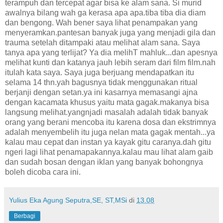
terampuh dan tercepat agar bisa ke alam sana. Si murid
awalnya bilang wah ga kerasa apa apa.tiba tiba dia diam
dan bengong. Wah bener saya lihat penampakan yang
menyeramkan.pantesan banyak juga yang menjadi gila dan
trauma setelah ditampaki atau melihat alam sana. Saya
tanya apa yang terlijat? Ya dia melihT mahluk...dan apesnya
melihat kunti dan katanya jauh lebih seram dari film film.nah
itulah kata saya. Saya juga berjuang mendapatkan itu
selama 14 thn.yah bagusnya tidak menggunakan ritual
berjanji dengan setan.ya ini kasarnya memasangi ajna
dengan kacamata khusus yaitu mata gagak.makanya bisa
langsung melihat.yangnjadi masalah adalah tidak banyak
orang yang berani mencoba itu karena dosa dan ekstrimnya
adalah menyembelih itu juga nelan mata gagak mentah...ya
kalau mau cepat dan instan ya kayak gitu caranya.dah gitu
ngeri lagi lihat penamapakannya.kalau mau lihat alam gaib
dan sudah bosan dengan iklan yang banyak bohongnya
boleh dicoba cara ini.
Yulius Eka Agung Seputra,SE, ST,MSi
di
13.08
Berbagi