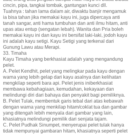
cincin, pipa, tangkai tombak, gantungan kunci dll.
Tuahnya : tahan lama dalam air, diwaktu banjir mengamuk
ia bisa tahan jika memakai kayu ini, juga dipercaya anti
tanah sangar, anti hama tumbuhan dan anti ilmu hitam, anti
upas atau entup (sengatan lebah). Wanita dan Pria boleh
memakai kayu ini dan kayu ini bersifat laki-laki, jodoh kayu
ini adalah kayu setigi. Kayu Setigi yang terkenal dari
Gunung Lawu atau Merapi.
33. Timaha
Kayu Timaha yang berkhasiat adalah yang mengandung
pelet.
A. Pelet Kendhit, pelet yang melingkar pada kayu dengan
warna yang lebih gelap dari kayu asalnya dan kelihatan
mengkilap seperti bara api. Pelet jenis iniberkhasiat
membawa kebahagiaan, kemudahan, kekayaan dan
melindungi diri dari bahaya dan penyakit bagi pemiliknya.
B. Pelet Tulak, membentuk garis tebal dari atas kebawah
dengan warna yang menkilap hitam/coklat tua dan gambar
yang ditengah lebih menyala dari gambar yang lain,
khasiatnya melindungi pemilik dari senjata tajam.
C. Pelet Pudhak Sinumpet, menyerupai pelet tulak hanya
tidak mempunyai gambaran hitam, khasiatnya seperti pelet