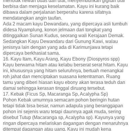
menolak hewan buas dan ular, menyembuhkan gigitan ular
berbisa dan menjaga keselamatan. Kayu ini kurang baik
dibawa dalam perjalanan berperahu karena sifatnya
mendatangkan angin taufan.
Ada 2 macam kayu Dewandaru, yang dipercaya asli tumbuh
didesa Nyamplung, konon jelmaan dari tongkat yang
ditinggalkan Sunan Kudus, seorang wali Kerajaan Demak.
Sedangkan Kayu Dewandaru dari Gunung Kawi, walau
jenisnya lain dengan yang ada di Karimunjawa tetapi
dipercaya berkhasiat sama.
16. Kayu Itam, Kayu Arang, Kayu Ebony (Diospyros spp)
Kayu berwarna hitam atau kelabu berserat serat hitam. Kayu
ini, khususnya yang hitam seluruhnya, bertuah menangkal
roh jahat dan menciptakan suasana ketentraman. Ruang
tamu yang diberi hiasan kayu ebony akan terasa teduh dan
damai sehingga kerasan tinggal diruang tersebut.
17. Kebak (Ficus Sp, Macaranga Sp, Acalypha Sp)
Pohon Kebak umumnya semacam pohon beringin hutan
tetapi tidak bisa besar, namun adapula yang beranggapan
pohon ini sejenis waru tetapi daunnya agak muda, sering
disebut Tutup (Macaranga sp, Acalypha sp). Kayunya yang
ringan dipercaya melariskan dagangan dengan menaruhnya
ditempat dagangan atau uang. Kayu ini mudah kena