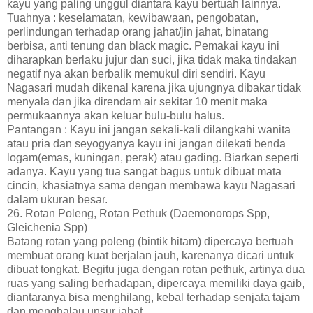
kayu yang paling unggul diantara kayu bertuah lainnya.
Tuahnya : keselamatan, kewibawaan, pengobatan,
perlindungan terhadap orang jahat/jin jahat, binatang
berbisa, anti tenung dan black magic. Pemakai kayu ini
diharapkan berlaku jujur dan suci, jika tidak maka tindakan
negatif nya akan berbalik memukul diri sendiri. Kayu
Nagasari mudah dikenal karena jika ujungnya dibakar tidak
menyala dan jika direndam air sekitar 10 menit maka
permukaannya akan keluar bulu-bulu halus.
Pantangan : Kayu ini jangan sekali-kali dilangkahi wanita
atau pria dan seyogyanya kayu ini jangan dilekati benda
logam(emas, kuningan, perak) atau gading. Biarkan seperti
adanya. Kayu yang tua sangat bagus untuk dibuat mata
cincin, khasiatnya sama dengan membawa kayu Nagasari
dalam ukuran besar.
26. Rotan Poleng, Rotan Pethuk (Daemonorops Spp,
Gleichenia Spp)
Batang rotan yang poleng (bintik hitam) dipercaya bertuah
membuat orang kuat berjalan jauh, karenanya dicari untuk
dibuat tongkat. Begitu juga dengan rotan pethuk, artinya dua
ruas yang saling berhadapan, dipercaya memiliki daya gaib,
diantaranya bisa menghilang, kebal terhadap senjata tajam
dan menghalau unsur jahat.