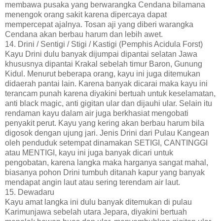
membawa pusaka yang berwarangka Cendana bilamana
menengok orang sakit karena dipercaya dapat
mempercepat ajalnya. Tosan aji yang diberi warangka
Cendana akan berbau harum dan lebih awet.
14. Drini / Sentigi / Stigi / Kastigi (Pemphis Acidula Forst)
Kayu Drini dulu banyak dijumpai dipantai selatan Jawa
khususnya dipantai Krakal sebelah timur Baron, Gunung
Kidul. Menurut beberapa orang, kayu ini juga ditemukan
didaerah pantai lain. Karena banyak dicarai maka kayu ini
terancam punah karena diyakini bertuah untuk keselamatan,
anti black magic, anti gigitan ular dan dijauhi ular. Selain itu
rendaman kayu dalam air juga berkhasiat mengobati
penyakit perut. Kayu yang kering akan berbau harum bila
digosok dengan ujung jari. Jenis Drini dari Pulau Kangean
oleh penduduk setempat dinamakan SETIGI, CANTINGGI
atau MENTIGI, kayu ini juga banyak dicari untuk
pengobatan, karena langka maka harganya sangat mahal,
biasanya pohon Drini tumbuh ditanah kapur yang banyak
mendapat angin laut atau sering terendam air laut.
15. Dewadaru
Kayu amat langka ini dulu banyak ditemukan di pulau
Karimunjawa sebelah utara Jepara, diyakini bertuah