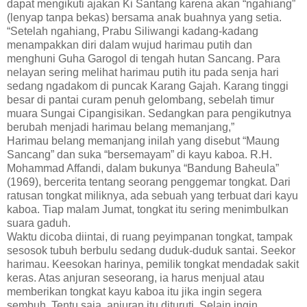
dapat mengikuti ajakan Ki Santang karena akan “ngahiang”
(lenyap tanpa bekas) bersama anak buahnya yang setia.
“Setelah ngahiang, Prabu Siliwangi kadang-kadang
menampakkan diri dalam wujud harimau putih dan
menghuni Guha Garogol di tengah hutan Sancang. Para
nelayan sering melihat harimau putih itu pada senja hari
sedang ngadakom di puncak Karang Gajah. Karang tinggi
besar di pantai curam penuh gelombang, sebelah timur
muara Sungai Cipangisikan. Sedangkan para pengikutnya
berubah menjadi harimau belang memanjang,”
Harimau belang memanjang inilah yang disebut “Maung
Sancang” dan suka “bersemayam” di kayu kaboa. R.H.
Mohammad Affandi, dalam bukunya “Bandung Baheula”
(1969), bercerita tentang seorang penggemar tongkat. Dari
ratusan tongkat miliknya, ada sebuah yang terbuat dari kayu
kaboa. Tiap malam Jumat, tongkat itu sering menimbulkan
suara gaduh.
Waktu dicoba diintai, di ruang peyimpanan tongkat, tampak
sesosok tubuh berbulu sedang duduk-duduk santai. Seekor
harimau. Keesokan harinya, pemilik tongkat mendadak sakit
keras. Atas anjuran seseorang, ia harus menjual atau
memberikan tongkat kayu kaboa itu jika ingin segera
sembuh. Tentu saja, anjuran itu dituruti. Selain ingin