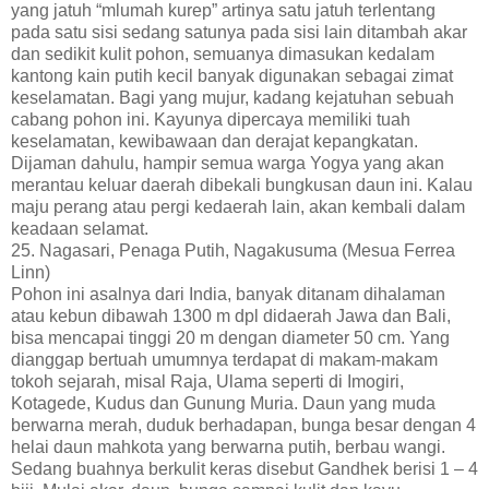
yang jatuh “mlumah kurep” artinya satu jatuh terlentang
pada satu sisi sedang satunya pada sisi lain ditambah akar
dan sedikit kulit pohon, semuanya dimasukan kedalam
kantong kain putih kecil banyak digunakan sebagai zimat
keselamatan. Bagi yang mujur, kadang kejatuhan sebuah
cabang pohon ini. Kayunya dipercaya memiliki tuah
keselamatan, kewibawaan dan derajat kepangkatan.
Dijaman dahulu, hampir semua warga Yogya yang akan
merantau keluar daerah dibekali bungkusan daun ini. Kalau
maju perang atau pergi kedaerah lain, akan kembali dalam
keadaan selamat.
25. Nagasari, Penaga Putih, Nagakusuma (Mesua Ferrea
Linn)
Pohon ini asalnya dari India, banyak ditanam dihalaman
atau kebun dibawah 1300 m dpl didaerah Jawa dan Bali,
bisa mencapai tinggi 20 m dengan diameter 50 cm. Yang
dianggap bertuah umumnya terdapat di makam-makam
tokoh sejarah, misal Raja, Ulama seperti di Imogiri,
Kotagede, Kudus dan Gunung Muria. Daun yang muda
berwarna merah, duduk berhadapan, bunga besar dengan 4
helai daun mahkota yang berwarna putih, berbau wangi.
Sedang buahnya berkulit keras disebut Gandhek berisi 1 – 4