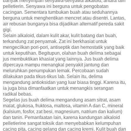
banyak menyimpan senyawa-senyawa alkaloid, antara lain
pelletierin. Senyawa ini berguna untuk pengobatan
cacingan. Sementara tumbukan buah atau seduhannya
berguna untuk menghentikan mencret atau disentri. Lantas,
air rebusan bunganya bisa dijadikan alternatif pereda sakit
gigi.
Selain alkaloid, dalam kulit akar, kulit batang dan buah,
terkandung zat penyamak. Zat ini berkhasiat untuk
mengecilkan pori-pori, antiseptik dan hemostatik yang baik
untuk keputihan. Begitupun, olahan buah delima sebagai
jus membuktikan khasiat yang lainnya. Jus buah delima
dipercaya mampu menangkal penyakit jantung dan
meluruhkan penumpukan lemak. Percobaan sudah
dilakukan pada tikus-tikus lab. Selain itu, delima
mengandung antioksidan yang luar biasa tinggi. Karena itu,
ia juga bisa dimanfaatkan untuk menangkis serangan
radikal bebas.
Segelas jus buah delima mengandung asam sitrat, asam
malat, glukosa, fruktosa, maltosa, vitamin A dan C, mineral
(kalsium, fosfor, zat besi, magnesium, natrium dan kalium)
dan tanin. Pemanfaatan lain, karena kandungan alkaloid
pelletierine sangat toksik dan menyebabkan kelumpuhan
cacing pita, cacing gelang dan cacing kremi. Kulit buah dan