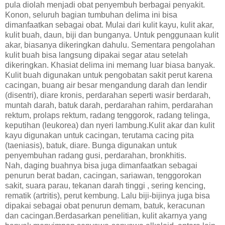
pula diolah menjadi obat penyembuh berbagai penyakit.
Konon, seluruh bagian tumbuhan delima ini bisa
dimanfaatkan sebagai obat. Mulai dari kulit kayu, kulit akar,
kulit buah, daun, biji dan bunganya. Untuk penggunaan kulit
akar, biasanya dikeringkan dahulu. Sementara pengolahan
kulit buah bisa langsung dipakai segar atau setelah
dikeringkan. Khasiat delima ini memang luar biasa banyak.
Kulit buah digunakan untuk pengobatan sakit perut karena
cacingan, buang air besar mengandung darah dan lendir
(disentri), diare kronis, perdarahan seperti wasir berdarah,
muntah darah, batuk darah, perdarahan rahim, perdarahan
rektum, prolaps rektum, radang tenggorok, radang telinga,
keputihan (leukorea) dan nyeri lambung.Kulit akar dan kulit
kayu digunakan untuk cacingan, terutama cacing pita
(taeniasis), batuk, diare. Bunga digunakan untuk
penyembuhan radang gusi, perdarahan, bronkhitis.
Nah, daging buahnya bisa juga dimanfaatkan sebagai
penurun berat badan, cacingan, sariawan, tenggorokan
sakit, suara parau, tekanan darah tinggi , sering kencing,
rematik (artritis), perut kembung. Lalu biji-bijinya juga bisa
dipakai sebagai obat penurun demam, batuk, keracunan
dan cacingan.Berdasarkan penelitian, kulit akarnya yang