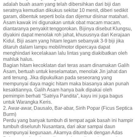
adalah buah asam yang telah dibersihkan dari biji dan
seratnya kemudian dikukus sekitar 10 menit, diberi sedikit
garam, dibentuk seperti bola dan dijemur disinar matahari.
Asam kawak ini digunakan untuk obat macam macam,
diantaranya penyakit tenggorokan. Bijinya disebut Klungsu,
diyakini dapat menolak roh jahat, khususnya dari Kerajaan
Kidul. Biji asam yang hitam legam sebanyak 3-9 biji jika
ditaruh dalam lampu mobil/motor dipercaya dapat
menghindari kecelakaan lalu lintas yang diakibatkan oleh
mahluk halus.
Bagian hitam kecoklatan dari teras asam dinamakan Galih
Asam, bertuah untuk keselamatan, menolak Jin jahat dan
anti tenung. Jika dipukulkan pada seseorang yang
mempunyai daya magic hitam maka biasanya akan punah
kesaktiannya. Galih Asam hanya baik dipakai oleh
pemimpin berhati “Satriya Pandita”, kayu ini juga bagus
untuk Warangka Keris.
2. Awar-awar, Dausalo, Bar-abar, Sirih Popar (Ficus Septica
Burm)
Perdu yang banyak tumbuh di tempat agak basah ini hampir
tumbuh diseluruh Nusantara, dari akar sampai daun
mempunyai kegunaan. Akarnya ditumbuk dengan Adas