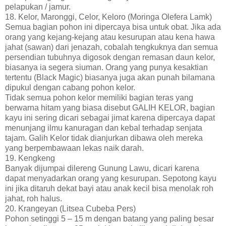
pelapukan / jamur.
18. Kelor, Maronggi, Celor, Keloro (Moringa Olefera Lamk)
Semua bagian pohon ini dipercaya bisa untuk obat. Jika ada
orang yang kejang-kejang atau kesurupan atau kena hawa
jahat (sawan) dari jenazah, cobalah tengkuknya dan semua
persendian tubuhnya digosok dengan remasan daun kelor,
biasanya ia segera siuman. Orang yang punya kesaktian
tertentu (Black Magic) biasanya juga akan punah bilamana
dipukul dengan cabang pohon kelor.
Tidak semua pohon kelor memiliki bagian teras yang
berwarna hitam yang biasa disebut GALIH KELOR, bagian
kayu ini sering dicari sebagai jimat karena dipercaya dapat
menunjang ilmu kanuragan dan kebal terhadap senjata
tajam. Galih Kelor tidak dianjurkan dibawa oleh mereka
yang berpembawaan lekas naik darah.
19. Kengkeng
Banyak dijumpai dilereng Gunung Lawu, dicari karena
dapat menyadarkan orang yang kesurupan. Sepotong kayu
ini jika ditaruh dekat bayi atau anak kecil bisa menolak roh
jahat, roh halus.
20. Krangeyan (Litsea Cubeba Pers)
Pohon setinggi 5 – 15 m dengan batang yang paling besar