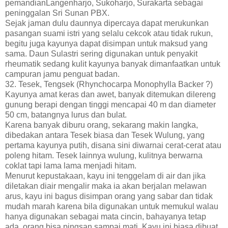
pemandianLangenharjo, Sukoharjo, Surakarta sebagai
peninggalan Sri Sunan PBX.
Sejak jaman dulu daunnya dipercaya dapat merukunkan
pasangan suami istri yang selalu cekcok atau tidak rukun,
begitu juga kayunya dapat disimpan untuk maksud yang
sama. Daun Sulastri sering digunakan untuk penyakit
rheumatik sedang kulit kayunya banyak dimanfaatkan untuk
campuran jamu penguat badan.
32. Tesek, Tengsek (Rhynchocarpa Monophylla Backer ?)
Kayunya amat keras dan awet, banyak ditemukan dilereng
gunung berapi dengan tinggi mencapai 40 m dan diameter
50 cm, batangnya lurus dan bulat.
Karena banyak diburu orang, sekarang makin langka,
dibedakan antara Tesek biasa dan Tesek Wulung, yang
pertama kayunya putih, disana sini diwarnai cerat-cerat atau
poleng hitam. Tesek lainnya wulung, kulitnya berwarna
coklat tapi lama lama menjadi hitam.
Menurut kepustakaan, kayu ini tenggelam di air dan jika
diletakan diair mengalir maka ia akan berjalan melawan
arus, kayu ini bagus disimpan orang yang sabar dan tidak
mudah marah karena bila digunakan untuk memukul walau
hanya digunakan sebagai mata cincin, bahayanya tetap
ada, orang bisa pingsan sampai mati. Kayu ini biasa dibuat