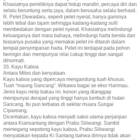
Khasiatnya pemiliknya dapat hidup mandiri, percaya diri dan
selalu beruntung serta jaya, dalam berusaha selalu berhasil.
R. Pelet Dewadaru, seperti pelet nyerat, hanya garisnya
lebih tebal dan tajam sehingga kadang-kadang sulit
membedakan dengan pelet nyerat. Khasiatnya melindungi
keluarganya dari mara bahaya, melindungi harta benda dan
biasanya pusaka yang memakai pelet ini ditaruh dalam
tempat penyimpanan harta. Pelet ini terdapat pada pohon
beringin dan mempunyai nilai cukup tinggi dan sangat
dihormati.
33. Kayu Kaboa
Antara Mitos dan kenyataan.
Kayu kaboa yang dipercaya mengandung tuah khusus.
Tuah “maung Sancang”. Wibawa bagai se ekor Harimau.
Jenis kayu mirip bakau ini, konon yang dianggap
mempunyai derajad yang tinggi hanya tumbuh di hutan
Sancang. Itu pun terbatas di sekitar muara Sungai
Cipareang.
Diceritakan, kayu kaboa menjadi saksi utama perjanjian
antara Kiansantang dengan Prabu Siliwangi. Sambil
memegang sepotong kayu kaboa, Prabu Siliwangi
menyatakan kepada Ki Santang bahwa dirinya tidak akan