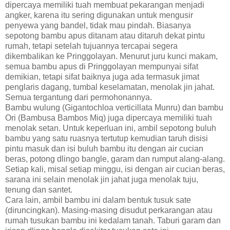
dipercaya memiliki tuah membuat pekarangan menjadi
angker, karena itu sering digunakan untuk mengusir
penyewa yang bandel, tidak mau pindah. Biasanya
sepotong bambu apus ditanam atau ditaruh dekat pintu
rumah, tetapi setelah tujuannya tercapai segera
dikembalikan ke Pringgolayan. Menurut juru kunci makam,
semua bambu apus di Pringgolayan mempunyai sifat
demikian, tetapi sifat baiknya juga ada termasuk jimat
penglaris dagang, tumbal keselamatan, menolak jin jahat.
Semua tergantung dari permohonannya.
Bambu wulung (Gigantochloa verticillata Munru) dan bambu
Ori (Bambusa Bambos Miq) juga dipercaya memiliki tuah
menolak setan. Untuk keperluan ini, ambil sepotong buluh
bambu yang satu ruasnya tertutup kemudian taruh disisi
pintu masuk dan isi buluh bambu itu dengan air cucian
beras, potong dlingo bangle, garam dan rumput alang-alang.
Setiap kali, misal setiap minggu, isi dengan air cucian beras,
sarana ini selain menolak jin jahat juga menolak tuju,
tenung dan santet.
Cara lain, ambil bambu ini dalam bentuk tusuk sate
(diruncingkan). Masing-masing disudut perkarangan atau
rumah tusukan bambu ini kedalam tanah. Taburi garam dan