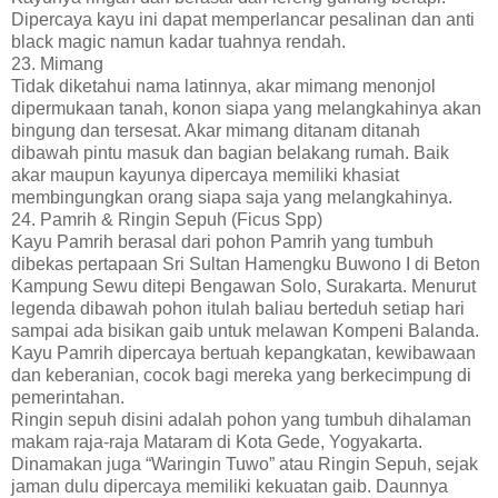
Dipercaya kayu ini dapat memperlancar pesalinan dan anti
black magic namun kadar tuahnya rendah.
23. Mimang
Tidak diketahui nama latinnya, akar mimang menonjol
dipermukaan tanah, konon siapa yang melangkahinya akan
bingung dan tersesat. Akar mimang ditanam ditanah
dibawah pintu masuk dan bagian belakang rumah. Baik
akar maupun kayunya dipercaya memiliki khasiat
membingungkan orang siapa saja yang melangkahinya.
24. Pamrih & Ringin Sepuh (Ficus Spp)
Kayu Pamrih berasal dari pohon Pamrih yang tumbuh
dibekas pertapaan Sri Sultan Hamengku Buwono I di Beton
Kampung Sewu ditepi Bengawan Solo, Surakarta. Menurut
legenda dibawah pohon itulah baliau berteduh setiap hari
sampai ada bisikan gaib untuk melawan Kompeni Balanda.
Kayu Pamrih dipercaya bertuah kepangkatan, kewibawaan
dan keberanian, cocok bagi mereka yang berkecimpung di
pemerintahan.
Ringin sepuh disini adalah pohon yang tumbuh dihalaman
makam raja-raja Mataram di Kota Gede, Yogyakarta.
Dinamakan juga “Waringin Tuwo” atau Ringin Sepuh, sejak
jaman dulu dipercaya memiliki kekuatan gaib. Daunnya