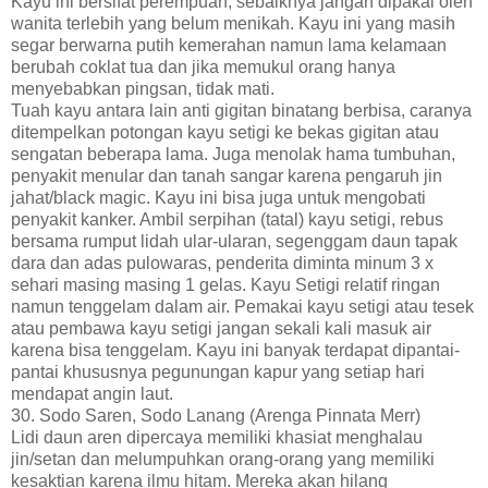
Kayu ini bersifat perempuan, sebaiknya jangan dipakai oleh
wanita terlebih yang belum menikah. Kayu ini yang masih
segar berwarna putih kemerahan namun lama kelamaan
berubah coklat tua dan jika memukul orang hanya
menyebabkan pingsan, tidak mati.
Tuah kayu antara lain anti gigitan binatang berbisa, caranya
ditempelkan potongan kayu setigi ke bekas gigitan atau
sengatan beberapa lama. Juga menolak hama tumbuhan,
penyakit menular dan tanah sangar karena pengaruh jin
jahat/black magic. Kayu ini bisa juga untuk mengobati
penyakit kanker. Ambil serpihan (tatal) kayu setigi, rebus
bersama rumput lidah ular-ularan, segenggam daun tapak
dara dan adas pulowaras, penderita diminta minum 3 x
sehari masing masing 1 gelas. Kayu Setigi relatif ringan
namun tenggelam dalam air. Pemakai kayu setigi atau tesek
atau pembawa kayu setigi jangan sekali kali masuk air
karena bisa tenggelam. Kayu ini banyak terdapat dipantai-
pantai khususnya pegunungan kapur yang setiap hari
mendapat angin laut.
30. Sodo Saren, Sodo Lanang (Arenga Pinnata Merr)
Lidi daun aren dipercaya memiliki khasiat menghalau
jin/setan dan melumpuhkan orang-orang yang memiliki
kesaktian karena ilmu hitam. Mereka akan hilang