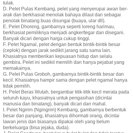
tulak.
D. Pelet Pulas Kembang, pelet yang menyerupai awan ber-
arak dan berkhasiat menolak bahaya dilaut dan sebagai
penolak binatang buas disungai (buaya, ular dll).
E. Pelet Dhoreng, gambarnya seperti loreng harimau,
berkhasiat pemiliknya menjadi angker/tegar dan disegani.
Banyak dicari dengan harga cukup tinggi.
F. Pelet Ngamal, pelet dengan bentuk bintik-bintik besar
(ceplok) dengan jarak sedikit jarang satu sama lain.
Khasiatnya memberikan kepuasan hidup dan selalu
gembira. Pelet ini sedikit memilih dan hanya pejabat yang
memakainya.
G. Pelet Pulas Groboh, gambarnya bintik-bintik besar dan
kecil. Khasiatnya hampir sama dengan pelet ngamal hanya
tidak pemilih.
H. Pelet Beras Wutah, bergambar titik-titik kecil merata pada
seluruh kayu, khasiatnya untuk pengasihan (dicintai
manusia dan binatang), banyak dicari dan mahal.
I. Pelet Ngirim (Ngingrim) Kembang, gambarnya berbentuk
besar dan panjang, khasiatnya dihormati orang, dicintai
lawan jenis dan biasanya dipakai oleh yang belum
berkeluarga (bisa jejaka, duda).