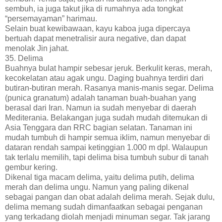
sembuh, ia juga takut jika di rumahnya ada tongkat
“persemayaman” harimau.
Selain buat kewibawaan, kayu kaboa juga dipercaya
bertuah dapat menetralisir aura negative, dan dapat
menolak Jin jahat.
35. Delima
Buahnya bulat hampir sebesar jeruk. Berkulit keras, merah,
kecokelatan atau agak ungu. Daging buahnya terdiri dari
butiran-butiran merah. Rasanya manis-manis segar. Delima
(punica granatum) adalah tanaman buah-buahan yang
berasal dari Iran. Namun ia sudah menyebar di daerah
Mediterania. Belakangan juga sudah mudah ditemukan di
Asia Tenggara dan RRC bagian selatan. Tanaman ini
mudah tumbuh di hampir semua iklim, namun menyebar di
dataran rendah sampai ketinggian 1.000 m dpl. Walaupun
tak terlalu memilih, tapi delima bisa tumbuh subur di tanah
gembur kering.
Dikenal tiga macam delima, yaitu delima putih, delima
merah dan delima ungu. Namun yang paling dikenal
sebagai pangan dan obat adalah delima merah. Sejak dulu,
delima memang sudah dimanfaatkan sebagai penganan
yang terkadang diolah menjadi minuman segar. Tak jarang