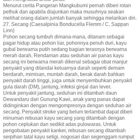
Menurut cerita Pangeran Mangkubumi pernah diberi rotan
pethuk dan apabila diajunkan maka musuhnya seakan
melihat orang dalam jumlah banyak sehingga melarikan diri.
27. Secang (Caesalpinia Bonducella Flemm / C. Sappan
Linn)
Pohon secang tumbuh dimana-mana, ditanam sebagai
pagar hidup atau pohon liar, pohonnya penuh duri, kayu
gubal berwarna putih sedang bagian terasnya berwarna
merah darah. Rendaman atau seduhan air panas kayu
secang ini berwarna merah dikenal sebagai obat manjur
penyakit yang ditandai keluarnya darah seperti demam
berdarah, mimisan, muntah darah, berak darah bahkan
penyakit darah tinggi, juga untuk menyembuhkan penyakit
gula darah (DM), jantung, infeksi ginjal dan lever.
Untuk penyakit jantung, seduhan ini ditambah daun
Dewandaru dari Gunung Kawi, anak yang panas dapat
didinginkan dengan mengompresnya dengan seduhan air
secang. Penyakit stroke yang belum terlambat dapat diberi
minuman rebusan kayu secang yang ditambah dengan
pohon ceplukan dan sedikit adas pulowaras. Untuk
pengobatan penyakit kanker, rebusan secang ditambah
serpihan tatal kayu setigi, nogosari dan segenggam rumput