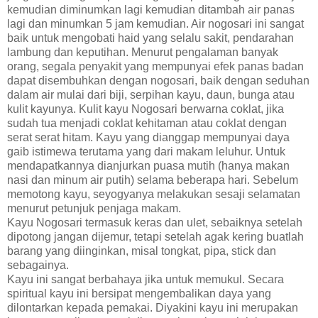
kemudian diminumkan lagi kemudian ditambah air panas
lagi dan minumkan 5 jam kemudian. Air nogosari ini sangat
baik untuk mengobati haid yang selalu sakit, pendarahan
lambung dan keputihan. Menurut pengalaman banyak
orang, segala penyakit yang mempunyai efek panas badan
dapat disembuhkan dengan nogosari, baik dengan seduhan
dalam air mulai dari biji, serpihan kayu, daun, bunga atau
kulit kayunya. Kulit kayu Nogosari berwarna coklat, jika
sudah tua menjadi coklat kehitaman atau coklat dengan
serat serat hitam. Kayu yang dianggap mempunyai daya
gaib istimewa terutama yang dari makam leluhur. Untuk
mendapatkannya dianjurkan puasa mutih (hanya makan
nasi dan minum air putih) selama beberapa hari. Sebelum
memotong kayu, seyogyanya melakukan sesaji selamatan
menurut petunjuk penjaga makam.
Kayu Nogosari termasuk keras dan ulet, sebaiknya setelah
dipotong jangan dijemur, tetapi setelah agak kering buatlah
barang yang diinginkan, misal tongkat, pipa, stick dan
sebagainya.
Kayu ini sangat berbahaya jika untuk memukul. Secara
spiritual kayu ini bersipat mengembalikan daya yang
dilontarkan kepada pemakai. Diyakini kayu ini merupakan