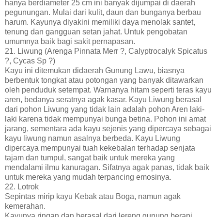
hanya berdiameter 25 cm ini banyak dijumpai di daerah
pegunungan. Mulai dari kulit, daun dan bunganya berbau
harum. Kayunya diyakini memiliki daya menolak santet,
tenung dan gangguan setan jahat. Untuk pengobatan
umumnya baik bagi sakit pernapasan.
21. Liwung (Arenga Pinnata Merr ?, Calyptrocalyk Spicatus
?, Cycas Sp ?)
Kayu ini ditemukan didaerah Gunung Lawu, biasnya
berbentuk tongkat atau potongan yang banyak ditawarkan
oleh penduduk setempat. Warnanya hitam seperti teras kayu
aren, bedanya seratnya agak kasar. Kayu Liwung berasal
dari pohon Liwung yang tidak lain adalah pohon Aren laki-
laki karena tidak mempunyai bunga betina. Pohon ini amat
jarang, sementara ada kayu sejenis yang dipercaya sebagai
kayu liwung namun asalnya berbeda. Kayu Liwung
dipercaya mempunyai tuah kekebalan terhadap senjata
tajam dan tumpul, sangat baik untuk mereka yang
mendalami ilmu kanuragan. Sifatnya agak panas, tidak baik
untuk mereka yang mudah terpancing emosinya.
22. Lotrok
Sepintas mirip kayu Kebak atau Boga, namun agak
kemerahan.
Kayunya ringan dan berasal dari lereng gunung berapi.