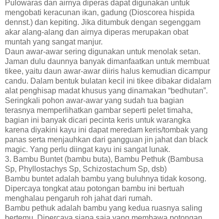
Pulowaras dan airnya diperas dapat digunakan untuk
mengobati keracunan ikan, gadung (Dioscorea hispida
dennst.) dan kepiting. Jika ditumbuk dengan segenggam
akar alang-alang dan airnya diperas merupakan obat
muntah yang sangat manjur.
Daun awar-awar sering digunakan untuk menolak setan.
Jaman dulu daunnya banyak dimanfaatkan untuk membuat
tikee, yaitu daun awar-awar diiris halus kemudian dicampur
candu. Dalam bentuk bulatan kecil ini tikee dibakar didalam
alat penghisap madat khusus yang dinamakan “bedhutan”.
Seringkali pohon awar-awar yang sudah tua bagian
terasnya memperlihatkan gambar seperti pelet timaha,
bagian ini banyak dicari pecinta keris untuk warangka
karena diyakini kayu ini dapat meredam keris/tombak yang
panas serta menjauhkan dari gangguan jin jahat dan black
magic. Yang perlu diingat kayu ini sangat lunak.
3. Bambu Buntet (bambu buta), Bambu Pethuk (Bambusa
Sp, Phyllostachys Sp, Schizostachum Sp, dsb)
Bambu buntet adalah bambu yang buluhnya tidak kosong.
Dipercaya tongkat atau potongan bambu ini bertuah
menghalau pengaruh roh jahat dari rumah.
Bambu pethuk adalah bambu yang kedua ruasnya saling
bertemu. Dipercaya siapa saja yang membawa potongan