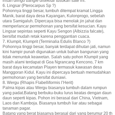
irisan dlingo bangle disekitar tusukan sate ini.
6. Lingsar (Pterocarpus Sp ?)
Pohonnya tinggi besar, tumbuh ditempat kramat Lingga
Manik, barat daya desa Kayangan, Kulonprogo, sebelah
utara Samigaluh. Dipercaya bisa menolak jin jahat dan
memperlancar permohonan yang bersifat kesucian. Kayu
Lingsar sepintas seperti Kayu Sengon (Albizzia falcate),
bersifat mudah retak karena penggantian cuaca.
7. Klumpit, Klumprit (Terminalia Edulis Blanco ?)
Pohonnya tinggi besar, banyak terdapat dihutan jati, namun
kini hampir punah digunakan untuk bahan bangunan yang
tidak menuntuk keawetan. Salah satu pohon Klumpit yang
masih alami terdapat di Goa Ngrancang Kencono, 7 km
barat daya kecamatan Playen termasuk kawasan desa
Manggoran Kidul. Kayu ini dipercaya bertuah memudahkan
permohonan yang bersifat duniawi.
8. Wergu (Rhapis Flabelliformis l’Herit)
Palma kipas atau Wergu biasanya tumbuh dalam rumpun
yang padat.Batang berbuku-buku lurus keatas dengan daun
daun seperti kipas. Pohon ini berasal dari China, Vietnam,
Laos dan Kamboja. Biasanya tumbuh liar atau sebagai
tanaman pagar.
Batang yang berat biasanya berasal dari yang berumur 20 th