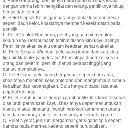
J. Pelet Gandrung, bentuknya bulat bulat dan tidak teratur
dengan warna lebih mengkilat dan terang, pemiliknya hidup
hemat dan cermat.
K. Pelet Ceplok Kelor, gambarannya bulat telur dan besar
seperti daun kelor, khasiatnya memberi keselamatan pada
pemilik.
L. Pelet Ceplok Bantheng, pelet yang hampir menutup
seluruh kayu tetapi masih terlihat disana-sini kayu aslinya.
Pemiliknya akan selalu dalam keadaan sehat wal-afiat.
M. Pelet Segara Winotan, pelet yang terdiri dari satu, dua,
tiga bintik-bintik yang teratur. Khasiatnya dihormati setiap
orang dan pelet ini pemilih, hanya pejabat tinggi yang
pantas memakainya.
O. Pelet Gana, pelet yang bergambar seperti batu arca,
khasiatnya memberi kesejahteraan dan menghimpun semua
kebaikan dan kebahagiaan. Dulu hanya dipakai raja atau
pejabat tertinggi.
P. Pelet Sembur, pelet dengan gambar titik-titik kecil tersebar
diseluruh permukaan kayu, khasiatnya dapat menundukan
manusia atau binatang, menghindarkan kemarahan orang
lain dan umumnya pelet ini mempunyai kekuatan gaib.
Q. Pelet Nyerat, jenis ini bergambar garis-garis tipis seperti
gambar pada marmer, kadang seperti hurup/tulisan.