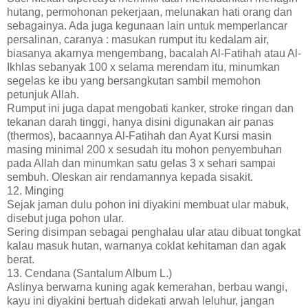
hutang, permohonan pekerjaan, melunakan hati orang dan
sebagainya. Ada juga kegunaan lain untuk memperlancar
persalinan, caranya : masukan rumput itu kedalam air,
biasanya akarnya mengembang, bacalah Al-Fatihah atau Al-
Ikhlas sebanyak 100 x selama merendam itu, minumkan
segelas ke ibu yang bersangkutan sambil memohon
petunjuk Allah.
Rumput ini juga dapat mengobati kanker, stroke ringan dan
tekanan darah tinggi, hanya disini digunakan air panas
(thermos), bacaannya Al-Fatihah dan Ayat Kursi masin
masing minimal 200 x sesudah itu mohon penyembuhan
pada Allah dan minumkan satu gelas 3 x sehari sampai
sembuh. Oleskan air rendamannya kepada sisakit.
12. Minging
Sejak jaman dulu pohon ini diyakini membuat ular mabuk,
disebut juga pohon ular.
Sering disimpan sebagai penghalau ular atau dibuat tongkat
kalau masuk hutan, warnanya coklat kehitaman dan agak
berat.
13. Cendana (Santalum Album L.)
Aslinya berwarna kuning agak kemerahan, berbau wangi,
kayu ini diyakini bertuah didekati arwah leluhur, jangan