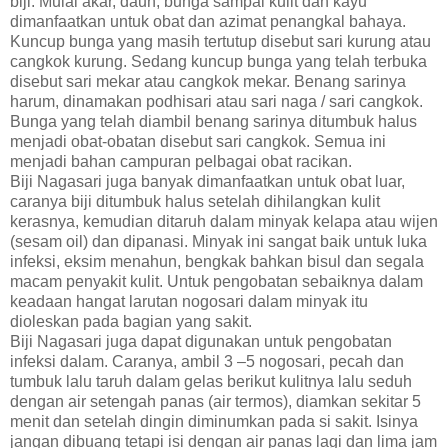
biji. Mulai akar, daun, bunga sampai kulit dan kayu
dimanfaatkan untuk obat dan azimat penangkal bahaya.
Kuncup bunga yang masih tertutup disebut sari kurung atau
cangkok kurung. Sedang kuncup bunga yang telah terbuka
disebut sari mekar atau cangkok mekar. Benang sarinya
harum, dinamakan podhisari atau sari naga / sari cangkok.
Bunga yang telah diambil benang sarinya ditumbuk halus
menjadi obat-obatan disebut sari cangkok. Semua ini
menjadi bahan campuran pelbagai obat racikan.
Biji Nagasari juga banyak dimanfaatkan untuk obat luar,
caranya biji ditumbuk halus setelah dihilangkan kulit
kerasnya, kemudian ditaruh dalam minyak kelapa atau wijen
(sesam oil) dan dipanasi. Minyak ini sangat baik untuk luka
infeksi, eksim menahun, bengkak bahkan bisul dan segala
macam penyakit kulit. Untuk pengobatan sebaiknya dalam
keadaan hangat larutan nogosari dalam minyak itu
dioleskan pada bagian yang sakit.
Biji Nagasari juga dapat digunakan untuk pengobatan
infeksi dalam. Caranya, ambil 3 –5 nogosari, pecah dan
tumbuk lalu taruh dalam gelas berikut kulitnya lalu seduh
dengan air setengah panas (air termos), diamkan sekitar 5
menit dan setelah dingin diminumkan pada si sakit. Isinya
jangan dibuang tetapi isi dengan air panas lagi dan lima jam