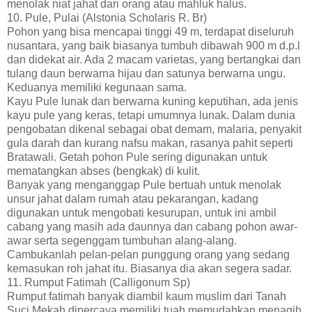
menolak niat jahat dari orang atau mahluk halus.
10. Pule, Pulai (Alstonia Scholaris R. Br)
Pohon yang bisa mencapai tinggi 49 m, terdapat diseluruh
nusantara, yang baik biasanya tumbuh dibawah 900 m d.p.l
dan didekat air. Ada 2 macam varietas, yang bertangkai dan
tulang daun berwarna hijau dan satunya berwarna ungu.
Keduanya memiliki kegunaan sama.
Kayu Pule lunak dan berwarna kuning keputihan, ada jenis
kayu pule yang keras, tetapi umumnya lunak. Dalam dunia
pengobatan dikenal sebagai obat demam, malaria, penyakit
gula darah dan kurang nafsu makan, rasanya pahit seperti
Bratawali. Getah pohon Pule sering digunakan untuk
mematangkan abses (bengkak) di kulit.
Banyak yang menganggap Pule bertuah untuk menolak
unsur jahat dalam rumah atau pekarangan, kadang
digunakan untuk mengobati kesurupan, untuk ini ambil
cabang yang masih ada daunnya dan cabang pohon awar-
awar serta segenggam tumbuhan alang-alang.
Cambukanlah pelan-pelan punggung orang yang sedang
kemasukan roh jahat itu. Biasanya dia akan segera sadar.
11. Rumput Fatimah (Calligonum Sp)
Rumput fatimah banyak diambil kaum muslim dari Tanah
Suci Mekah dipercaya memiliki tuah memudahkan menagih