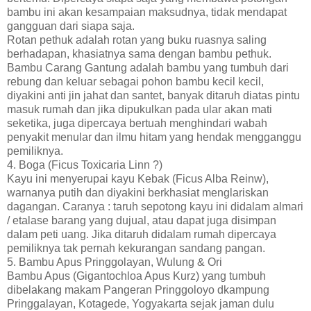
bambu ini akan kesampaian maksudnya, tidak mendapat
gangguan dari siapa saja.
Rotan pethuk adalah rotan yang buku ruasnya saling
berhadapan, khasiatnya sama dengan bambu pethuk.
Bambu Carang Gantung adalah bambu yang tumbuh dari
rebung dan keluar sebagai pohon bambu kecil kecil,
diyakini anti jin jahat dan santet, banyak ditaruh diatas pintu
masuk rumah dan jika dipukulkan pada ular akan mati
seketika, juga dipercaya bertuah menghindari wabah
penyakit menular dan ilmu hitam yang hendak mengganggu
pemiliknya.
4. Boga (Ficus Toxicaria Linn ?)
Kayu ini menyerupai kayu Kebak (Ficus Alba Reinw),
warnanya putih dan diyakini berkhasiat menglariskan
dagangan. Caranya : taruh sepotong kayu ini didalam almari
/ etalase barang yang dujual, atau dapat juga disimpan
dalam peti uang. Jika ditaruh didalam rumah dipercaya
pemiliknya tak pernah kekurangan sandang pangan.
5. Bambu Apus Pringgolayan, Wulung & Ori
Bambu Apus (Gigantochloa Apus Kurz) yang tumbuh
dibelakang makam Pangeran Pringgoloyo dkampung
Pringgalayan, Kotagede, Yogyakarta sejak jaman dulu