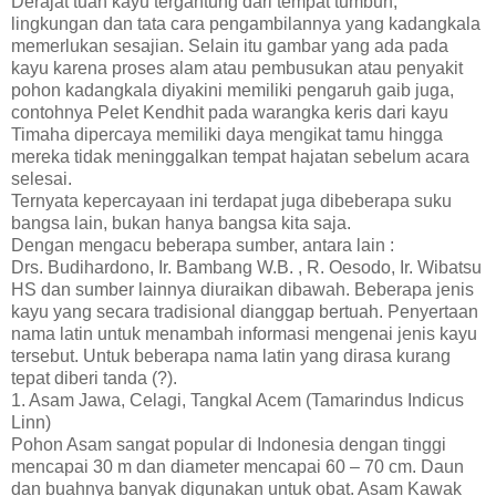
Derajat tuah kayu tergantung dari tempat tumbuh,
lingkungan dan tata cara pengambilannya yang kadangkala
memerlukan sesajian. Selain itu gambar yang ada pada
kayu karena proses alam atau pembusukan atau penyakit
pohon kadangkala diyakini memiliki pengaruh gaib juga,
contohnya Pelet Kendhit pada warangka keris dari kayu
Timaha dipercaya memiliki daya mengikat tamu hingga
mereka tidak meninggalkan tempat hajatan sebelum acara
selesai.
Ternyata kepercayaan ini terdapat juga dibeberapa suku
bangsa lain, bukan hanya bangsa kita saja.
Dengan mengacu beberapa sumber, antara lain :
Drs. Budihardono, Ir. Bambang W.B. , R. Oesodo, Ir. Wibatsu
HS dan sumber lainnya diuraikan dibawah. Beberapa jenis
kayu yang secara tradisional dianggap bertuah. Penyertaan
nama latin untuk menambah informasi mengenai jenis kayu
tersebut. Untuk beberapa nama latin yang dirasa kurang
tepat diberi tanda (?).
1. Asam Jawa, Celagi, Tangkal Acem (Tamarindus Indicus
Linn)
Pohon Asam sangat popular di Indonesia dengan tinggi
mencapai 30 m dan diameter mencapai 60 – 70 cm. Daun
dan buahnya banyak digunakan untuk obat. Asam Kawak