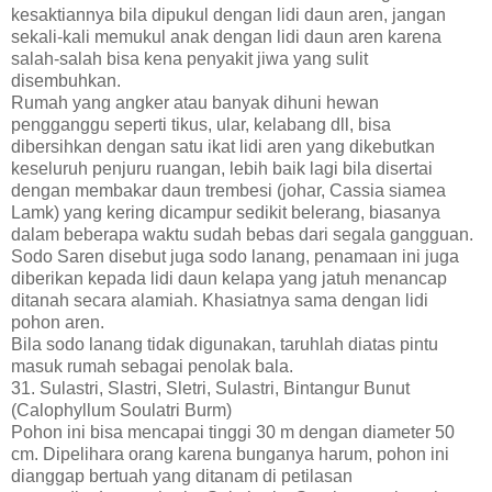
kesaktiannya bila dipukul dengan lidi daun aren, jangan
sekali-kali memukul anak dengan lidi daun aren karena
salah-salah bisa kena penyakit jiwa yang sulit
disembuhkan.
Rumah yang angker atau banyak dihuni hewan
pengganggu seperti tikus, ular, kelabang dll, bisa
dibersihkan dengan satu ikat lidi aren yang dikebutkan
keseluruh penjuru ruangan, lebih baik lagi bila disertai
dengan membakar daun trembesi (johar, Cassia siamea
Lamk) yang kering dicampur sedikit belerang, biasanya
dalam beberapa waktu sudah bebas dari segala gangguan.
Sodo Saren disebut juga sodo lanang, penamaan ini juga
diberikan kepada lidi daun kelapa yang jatuh menancap
ditanah secara alamiah. Khasiatnya sama dengan lidi
pohon aren.
Bila sodo lanang tidak digunakan, taruhlah diatas pintu
masuk rumah sebagai penolak bala.
31. Sulastri, Slastri, Sletri, Sulastri, Bintangur Bunut
(Calophyllum Soulatri Burm)
Pohon ini bisa mencapai tinggi 30 m dengan diameter 50
cm. Dipelihara orang karena bunganya harum, pohon ini
dianggap bertuah yang ditanam di petilasan