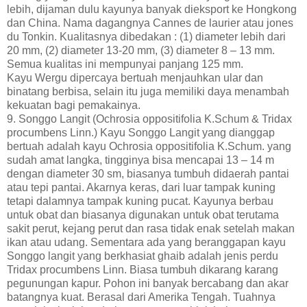
lebih, dijaman dulu kayunya banyak dieksport ke Hongkong
dan China. Nama dagangnya Cannes de laurier atau jones
du Tonkin. Kualitasnya dibedakan : (1) diameter lebih dari
20 mm, (2) diameter 13-20 mm, (3) diameter 8 – 13 mm.
Semua kualitas ini mempunyai panjang 125 mm.
Kayu Wergu dipercaya bertuah menjauhkan ular dan
binatang berbisa, selain itu juga memiliki daya menambah
kekuatan bagi pemakainya.
9. Songgo Langit (Ochrosia oppositifolia K.Schum & Tridax
procumbens Linn.) Kayu Songgo Langit yang dianggap
bertuah adalah kayu Ochrosia oppositifolia K.Schum. yang
sudah amat langka, tingginya bisa mencapai 13 – 14 m
dengan diameter 30 sm, biasanya tumbuh didaerah pantai
atau tepi pantai. Akarnya keras, dari luar tampak kuning
tetapi dalamnya tampak kuning pucat. Kayunya berbau
untuk obat dan biasanya digunakan untuk obat terutama
sakit perut, kejang perut dan rasa tidak enak setelah makan
ikan atau udang. Sementara ada yang beranggapan kayu
Songgo langit yang berkhasiat ghaib adalah jenis perdu
Tridax procumbens Linn. Biasa tumbuh dikarang karang
pegunungan kapur. Pohon ini banyak bercabang dan akar
batangnya kuat. Berasal dari Amerika Tengah. Tuahnya