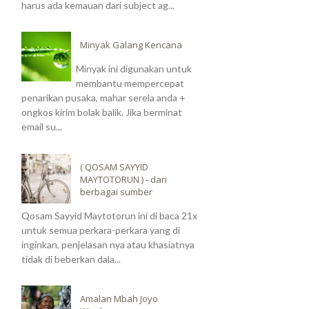
harus ada kemauan dari subject ag...
Minyak Galang Kencana
Minyak ini digunakan untuk
membantu mempercepat
penarikan pusaka, mahar serela anda +
ongkos kirim bolak balik. Jika berminat
email su...
( QOSAM SAYYID
MAYTOTORUN ) - dari
berbagai sumber
Qosam Sayyid Maytotorun ini di baca 21x
untuk semua perkara-perkara yang di
inginkan, penjelasan nya atau khasiatnya
tidak di beberkan dala...
Amalan Mbah Joyo