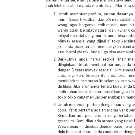
parfum, anda sebenarnya bisa membuatnya sendiri
jauh lebih murah daripada membelinya. Mari kita 
Untuk membuat parfum, aturan dasarnya 
murni (seperti vodka), dan 5% nya adalah ai
wangi
agar harganya lebih murah, namun ten
wangi tidak bersifat natural dan kurang
minyal esensial yang murah, anda bisa data
Minyak esensial yang dijual di toko kerajin
jika anda tidak terlalu memusingkan alami 
atau botol plastik. Anda juga bisa memaka
Berikutnya anda harus sedikit “main-m
diinginkan. Untuk membuat parfum, anda
dengan 5 tetes minyak esensial. Jumlahnya 
anda inginkan. Setelah itu anda bisa me
membiarkan campuran itu selama kurun wak
distilasi. Jika aromanya terlalu kuat, an
lebih tahan lama, silakan masukkan gliser
toko-toko yang menjual perlengkapan mand
Untuk membuat parfum dengan bau yang uni
coba. Yang pertama adalah aroma yang berta
Kemudian ada pula aroma yang bertahan tid
geranium. Kemudian ada aroma yang tidak be
Wewangian ini disebut dengan base note.
dulu base note baru anda campurkan dengan