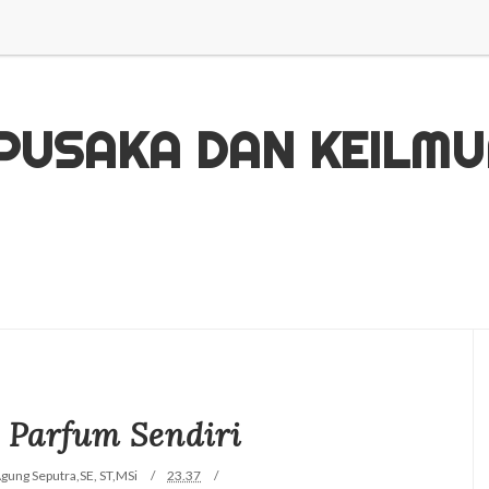
 PUSAKA DAN KEILM
Parfum Sendiri
Agung Seputra,SE, ST,MSi
23.37