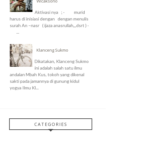
Wicaksono
Aktivasi nya ; · murid
harus di inisiasi dengan dengan menulis
surah An –nasr ( ijaza anasrullah,,,dsrt ) ·
...
Klanceng Sukmo
Dikatakan, Klanceng Sukmo
ini adalah salah satu ilmu
andalan Mbah Kus, tokoh yang dikenal
sakti pada jamannya di gunung kidul
yogya Ilmu Kl...
CATEGORIES