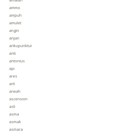
amalan
ammo
ampuh
amulet
angin
anjan
ankupunktur
anti
antonius
api
ares
arti
arwah
ascension
asli
asma
asmak
asmara