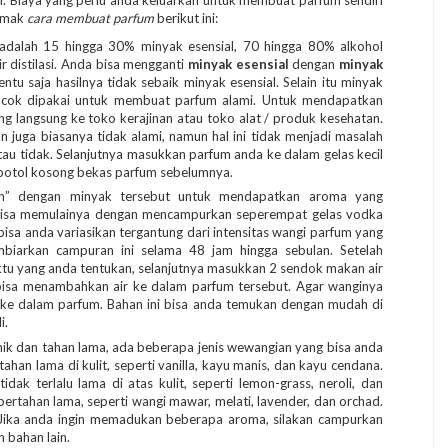
. Biaya yang perlu anda keluarkan untuk membuat parfum sendiri
simak
cara membuat parfum
berikut ini:
adalah 15 hingga 30% minyak esensial, 70 hingga 80% alkohol
r distilasi. Anda bisa mengganti
minyak esensial
dengan
minyak
tu saja hasilnya tidak sebaik minyak esensial. Selain itu minyak
 cocok dipakai untuk membuat parfum alami. Untuk mendapatkan
ng langsung ke toko kerajinan atau toko alat / produk kesehatan.
an juga biasanya tidak alami, namun hal ini tidak menjadi masalah
atau tidak. Selanjutnya masukkan parfum anda ke dalam gelas kecil
i botol kosong bekas parfum sebelumnya.
ain” dengan minyak tersebut untuk mendapatkan aroma yang
 bisa memulainya dengan mencampurkan seperempat gelas vodka
bisa anda variasikan tergantung dari intensitas wangi parfum yang
mbiarkan campuran ini selama 48 jam hingga sebulan. Setelah
tu yang anda tentukan, selanjutnya masukkan 2 sendok makan air
da bisa menambahkan air ke dalam parfum tersebut. Agar wanginya
in ke dalam parfum. Bahan ini bisa anda temukan dengan mudah di
i.
k dan tahan lama, ada beberapa jenis wewangian yang bisa anda
han lama di kulit, seperti vanilla, kayu manis, dan kayu cendana.
ak terlalu lama di atas kulit, seperti lemon-grass, neroli, dan
rtahan lama, seperti wangi mawar, melati, lavender, dan orchad.
 Jika anda ingin memadukan beberapa aroma, silakan campurkan
 bahan lain.