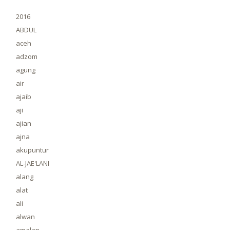
2016
ABDUL
aceh
adzom
agung
air
ajaib
aji
ajian
ajna
akupuntur
AL-JAE'LANI
alang
alat
ali
alwan