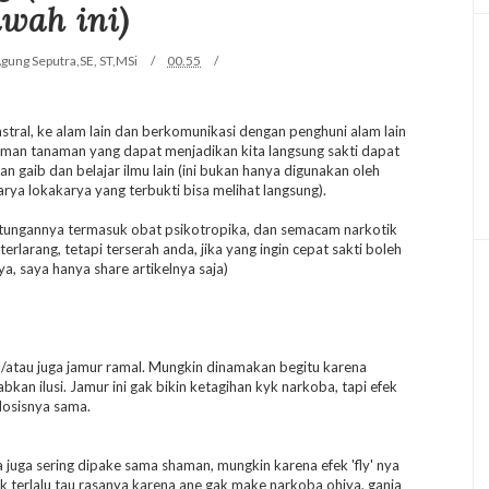
wah ini)
Agung Seputra,SE, ST,MSi
00.55
astral, ke alam lain dan berkomunikasi dengan penghuni alam lain
anaman tanaman yang dapat menjadikan kita langsung sakti dapat
n gaib dan belajar ilmu lain (ini bukan hanya digunakan oleh
rya lokakarya yang terbukti bisa melihat langsung).
hitungannya termasuk obat psikotropika, dan semacam narkotik
erlarang, tetapi terserah anda, jika yang ingin cepat sakti boleh
ya, saya hanya share artikelnya saja)
dan/atau juga jamur ramal. Mungkin dinamakan begitu karena
kan ilusi. Jamur ini gak bikin ketagihan kyk narkoba, tapi efek
dosisnya sama.
 juga sering dipake sama shaman, mungkin karena efek 'fly' nya
gak terlalu tau rasanya karena ane gak make narkoba ohiya, ganja