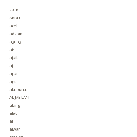
2016
ABDUL
aceh
adzom
agung
air
ajaib
aji
ajian
ajna
akupuntur
AL-JAE'LANI
alang
alat
ali
alwan