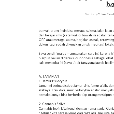
ba
Wrote by
Yulius Eka 
banyak orang ingin bisa meraga sukma, jalan jalan 
dan belajar ilmu (katanya), di bawah ini adalah t
OBE atau meraga sukma, berjalan astral , terawanga
dukun, tapi sudah digunakan untuk meditasi, lokaka
Saya sendiri malas menggunakan cara ini, karena 
biarpun belum dideteksi di indonesia sebagai obat t
saja mencoba ini (saya tidak tanggung jawab hasiln
A. TANAMAN
1. Jamur Psilocybin
Jamur ini sering disebut jamur sihir, jamur ajaib, 
efeknya. Efek dari jamur psilocybin adalah menyebab
pemakaiannya bisa berbeda tiap orang meskipun 
2. Cannabis Saliva
Cannabis lebih kita kenal dengan nama ganja. Ganja
ngebuat kita serasa lepas dari raga asli. ane juga 