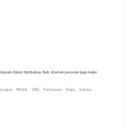
semayam dalam tembakau. Nah, shaman peruvian juga make
wongan
Mistik
OBE
Perjalanan
Raga
Sukma