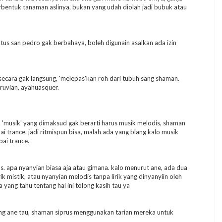
bentuk tanaman aslinya, bukan yang udah diolah jadi bubuk atau
tus san pedro gak berbahaya, boleh digunain asalkan ada izin
ecara gak langsung, 'melepas'kan roh dari tubuh sang shaman.
ruvian, ayahuasquer.
 'musik' yang dimaksud gak berarti harus musik melodis, shaman
trance. jadi ritmispun bisa, malah ada yang blang kalo musik
pai trance.
s. apa nyanyian biasa aja atau gimana. kalo menurut ane, ada dua
 mistik, atau nyanyian melodis tanpa lirik yang dinyanyiin oleh
ang tahu tentang hal ini tolong kasih tau ya
ang ane tau, shaman siprus menggunakan tarian mereka untuk