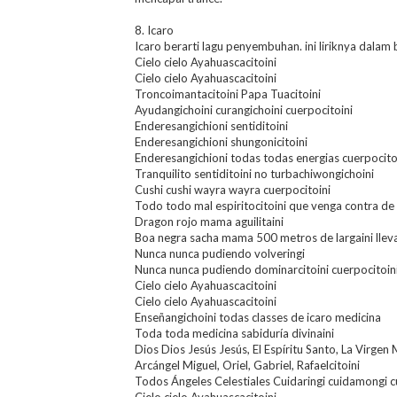
8. Icaro
Icaro berarti lagu penyembuhan. ini liriknya dalam 
Cielo cielo Ayahuascacitoini
Cielo cielo Ayahuascacitoini
Troncoimantacitoini Papa Tuacitoini
Ayudangichoini curangichoini cuerpocitoini
Enderesangichioni sentiditoini
Enderesangichioni shungonicitoini
Enderesangichioni todas todas energias cuerpocito
Tranquilito sentiditoini no turbachiwongichoini
Cushi cushi wayra wayra cuerpocitoini
Todo todo mal espiritocitoini que venga contra de
Dragon rojo mama aguilitaini
Boa negra sacha mama 500 metros de largaini llevar
Nunca nunca pudiendo volveringi
Nunca nunca pudiendo dominarcitoini cuerpocitoin
Cielo cielo Ayahuascacitoini
Cielo cielo Ayahuascacitoini
Enseñangichoini todas classes de icaro medicina
Toda toda medicina sabiduría divinaini
Dios Dios Jesús Jesús, El Espíritu Santo, La Virgen 
Arcángel Miguel, Oriel, Gabriel, Rafaelcitoini
Todos Ángeles Celestiales Cuidaringi cuidamongi c