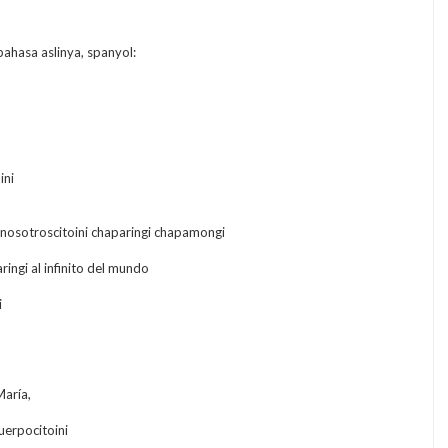
bahasa aslinya, spanyol:
ini
 nosotroscitoini chaparingi chapamongi
ingi al infinito del mundo
i
María,
uerpocitoini