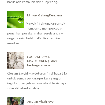
harus ada kemauan dari subject ag...
Minyak Galang Kencana
Minyak ini digunakan untuk
membantu mempercepat
penarikan pusaka, mahar serela anda +
ongkos kirim bolak balik. Jika berminat
email su...
( QOSAM SAYYID
MAYTOTORUN ) - dari
berbagai sumber
Qosam Sayyid Maytotorun ini di baca 21x
untuk semua perkara-perkara yang di
inginkan, penjelasan nya atau khasiatnya
tidak di beberkan dala...
Amalan Mbah Joyo