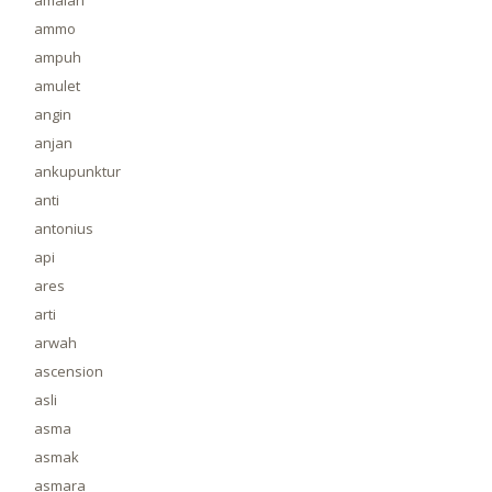
amalan
ammo
ampuh
amulet
angin
anjan
ankupunktur
anti
antonius
api
ares
arti
arwah
ascension
asli
asma
asmak
asmara