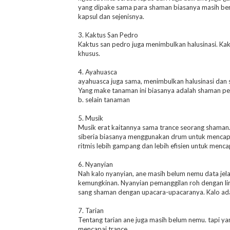
yang dipake sama para shaman biasanya masih ber
kapsul dan sejenisnya.
3. Kaktus San Pedro
Kaktus san pedro juga menimbulkan halusinasi. Kak
khusus.
4. Ayahuasca
ayahuasca juga sama, menimbulkan halusinasi dan s
Yang make tanaman ini biasanya adalah shaman pe
b. selain tanaman
5. Musik
Musik erat kaitannya sama trance seorang shaman.
siberia biasanya menggunakan drum untuk mencapai 
ritmis lebih gampang dan lebih efisien untuk menca
6. Nyanyian
Nah kalo nyanyian, ane masih belum nemu data jela
kemungkinan. Nyanyian pemanggilan roh dengan lirik
sang shaman dengan upacara-upacaranya. Kalo ada y
7. Tarian
Tentang tarian ane juga masih belum nemu. tapi y
mencapai trance.