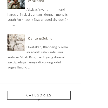
Wicaksono
Aktivasi nya ; · murid
harus di inisiasi dengan dengan menulis
surah An –nasr ( ijaza anasrullah,,,dsrt ) ·
...
Klanceng Sukmo
Dikatakan, Klanceng Sukmo
ini adalah salah satu ilmu
andalan Mbah Kus, tokoh yang dikenal
sakti pada jamannya di gunung kidul
yogya Ilmu Kl...
CATEGORIES