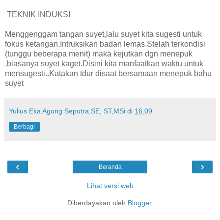
TEKNIK INDUKSI
Menggenggam tangan suyet,lalu suyet kita sugesti untuk
fokus ketangan.Intruksikan badan lemas.Stelah terkondisi
(tunggu beberapa menit) maka kejutkan dgn menepuk
,biasanya suyet kaget.Disini kita manfaatkan waktu untuk
mensugesti..Katakan tdur disaat bersamaan menepuk bahu
suyet
Yulius Eka Agung Seputra,SE, ST,MSi
di
16.09
Berbagi
‹
›
Beranda
Lihat versi web
Diberdayakan oleh
Blogger
.